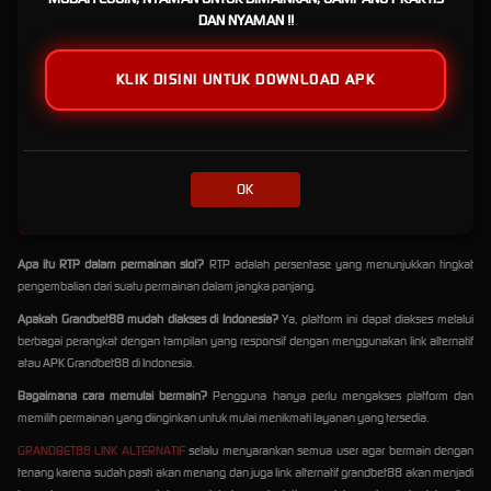
Mengapa Memilih Grandbet88?
DAN NYAMAN !!
GRANDBET88 LOGIN
menawarkan berbagai keunggulan yang membuatnya menjadi
pilihan banyak pengguna. Mulai dari tampilan yang sederhana, akses yang cepat, hingga
KLIK DISINI UNTUK DOWNLOAD APK
sistem yang stabil untuk mendukung semua user dalam login akunnya di seluruh
Indonesia. Selain itu, platform ini juga menghadirkan variasi permainan yang beragam
sehingga pengguna tidak mudah merasa bosan.
FAQ: Seputar Bermain di
OK
Grandbet88
Apa itu RTP dalam permainan slot?
RTP adalah persentase yang menunjukkan tingkat
pengembalian dari suatu permainan dalam jangka panjang.
Apakah Grandbet88 mudah diakses di Indonesia?
Ya, platform ini dapat diakses melalui
berbagai perangkat dengan tampilan yang responsif dengan menggunakan link alternatif
atau APK Grandbet88 di Indonesia.
Bagaimana cara memulai bermain?
Pengguna hanya perlu mengakses platform dan
memilih permainan yang diinginkan untuk mulai menikmati layanan yang tersedia.
GRANDBET88 LINK ALTERNATIF
selalu menyarankan semua user agar bermain dengan
tenang karena sudah pasti akan menang dan juga link alternatif grandbet88 akan menjadi