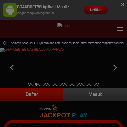
×
GRANDBET88 Aplikasi Mobile
UNDUH
Jangan tampilkan lagi hari ini
0.00. Selama waktu ini, CQ9 permainan tidak akan tersedia. Kami memohon maaf atas ketidakn
Daftar
Masuk
JACKPOT
PLAY