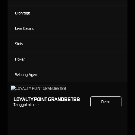
Olahraga
Live Casino
Slots
Poker
Sabung Ayam
LOYALTY POINT GRANDBET88
Detail
Tanggal akhir:
-