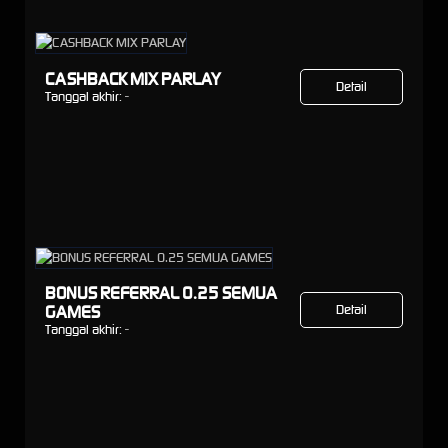
CASHBACK MIX PARLAY
Detail
Tanggal akhir:
-
BONUS REFERRAL 0.25 SEMUA
GAMES
Detail
Tanggal akhir:
-