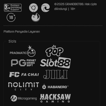
©2026 GRANDBET88. Hak cipta
dilindungi | 18+
Platform Penyedia Layanan
Slots