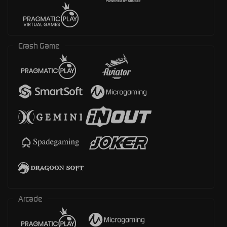
Crash Game
Arcade