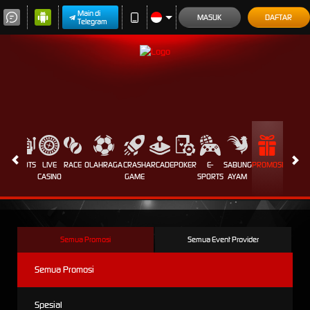
Main di
MASUK
DAFTAR
Telegram
OT
SLOTS
LIVE
RACE
OLAHRAGA
CRASH
ARCADE
POKER
E-
SABUNG
PROMOSI
MES
CASINO
GAME
SPORTS
AYAM
Semua Promosi
Semua Event Provider
Semua Promosi
Spesial