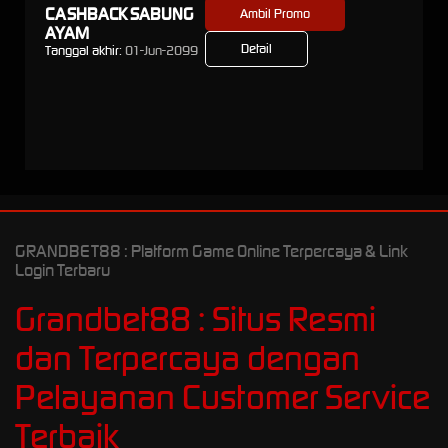
CASHBACK SABUNG
Ambil Promo
AYAM
Detail
Tanggal akhir:
01-Jun-2099
GRANDBET88 : Platform Game Online Terpercaya & Link
Login Terbaru
Grandbet88 : Situs Resmi
dan Terpercaya dengan
Pelayanan Customer Service
Terbaik