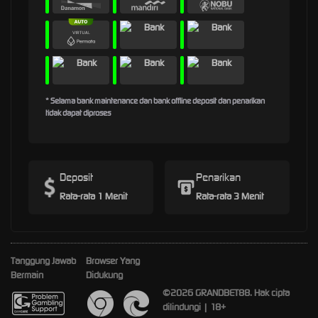
* Selama bank maintenance dan bank offline deposit dan penarikan
tidak dapat diproses
Deposit
Penarikan
Rata-rata 1 Menit
Rata-rata 3 Menit
Tanggung Jawab
Browser Yang
Bermain
Didukung
©2026 GRANDBET88. Hak cipta
dilindungi | 18+