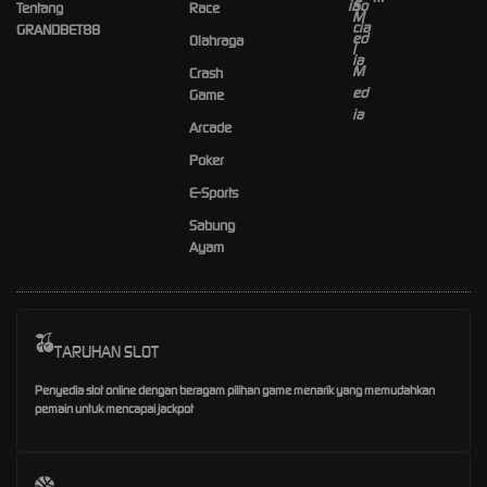
Tentang
Race
GRANDBET88
Olahraga
Crash
Game
Arcade
Poker
E-Sports
Sabung
Ayam
TARUHAN SLOT
Penyedia slot online dengan beragam pilihan game menarik yang memudahkan
pemain untuk mencapai jackpot