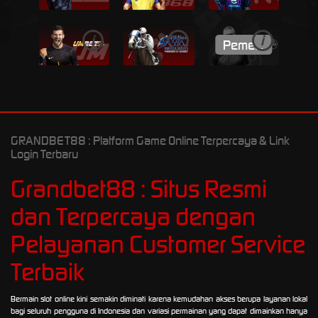
i
i
i
GRANDBET88 : Platform Game Online Terpercaya & Link
Login Terbaru
Grandbet88 : Situs Resmi
dan Terpercaya dengan
Pelayanan Customer Service
Terbaik
Bermain slot online kini semakin diminati karena kemudahan akses berupa layanan lokal
bagi seluruh pengguna di Indonesia dan variasi permainan yang dapat dimainkan hanya