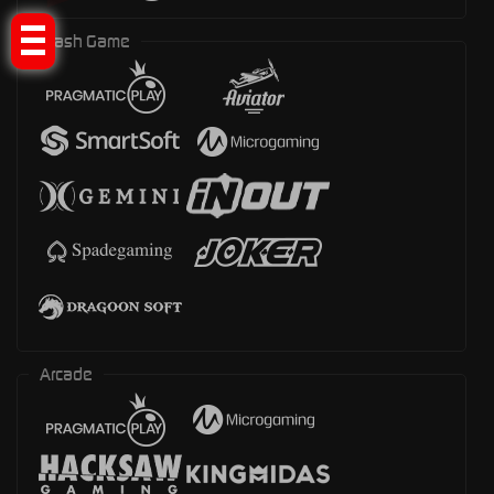
Crash Game
Arcade