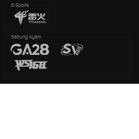
E-Sports
Sabung Ayam