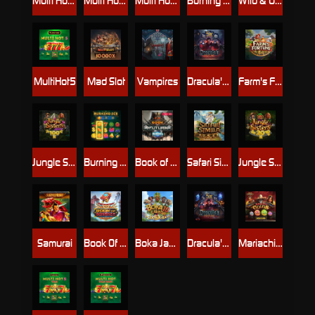
Multi Hot 40
Multi Hot 10
Multi Hot Ways
Burning Ice 40
Wild & Gods
MultiHot5
Mad Slot
Vampires
Dracula's Fortune
Farm's Fortune
Jungle Sisters Deluxe
Burning Ice
Book of Futuria
Safari Simba
Jungle Sisters
Samurai
Book Of Bonanza
Boka Jamba 10
Dracula's Fortune Halloween Edition
Mariachi Coins