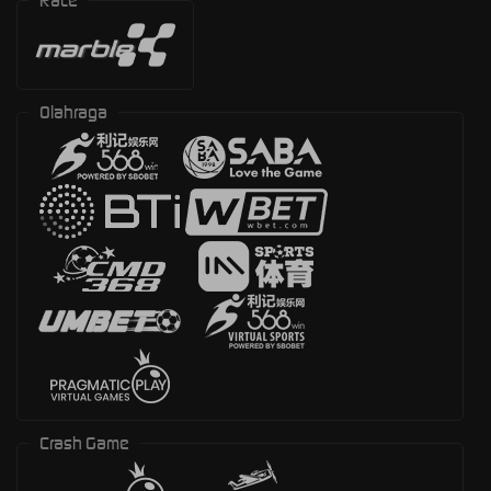
Olahraga
Crash Game