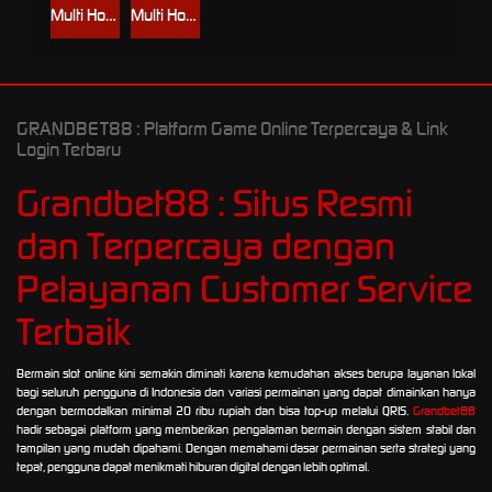
Multi Hot 5 Wild
Multi Hot Wild Ways
GRANDBET88 : Platform Game Online Terpercaya & Link
Login Terbaru
Grandbet88 : Situs Resmi
dan Terpercaya dengan
Pelayanan Customer Service
Terbaik
Bermain slot online kini semakin diminati karena kemudahan akses berupa layanan lokal
bagi seluruh pengguna di Indonesia dan variasi permainan yang dapat dimainkan hanya
dengan bermodalkan minimal 20 ribu rupiah dan bisa top-up melalui QRIS.
Grandbet88
hadir sebagai platform yang memberikan pengalaman bermain dengan sistem stabil dan
tampilan yang mudah dipahami. Dengan memahami dasar permainan serta strategi yang
tepat, pengguna dapat menikmati hiburan digital dengan lebih optimal.