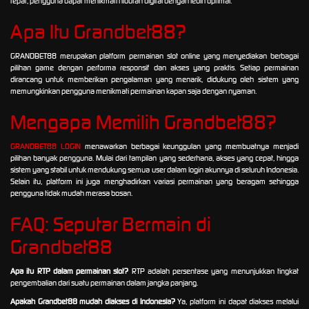
tepat, pengguna dapat menikmati hiburan digital dengan lebih optimal.
Apa Itu Grandbet88?
GRANDBET88 merupakan platform permainan slot online yang menyediakan berbagai
pilihan game dengan performa responsif dan akses yang praktis. Setiap permainan
dirancang untuk memberikan pengalaman yang menarik, didukung oleh sistem yang
memungkinkan pengguna menikmati permainan kapan saja dengan nyaman.
Mengapa Memilih Grandbet88?
GRANDBET88 LOGIN
menawarkan berbagai keunggulan yang membuatnya menjadi
pilihan banyak pengguna. Mulai dari tampilan yang sederhana, akses yang cepat, hingga
sistem yang stabil untuk mendukung semua user dalam login akunnya di seluruh Indonesia.
Selain itu, platform ini juga menghadirkan variasi permainan yang beragam sehingga
pengguna tidak mudah merasa bosan.
FAQ: Seputar Bermain di
Grandbet88
Apa itu RTP dalam permainan slot?
RTP adalah persentase yang menunjukkan tingkat
pengembalian dari suatu permainan dalam jangka panjang.
Apakah Grandbet88 mudah diakses di Indonesia?
Ya, platform ini dapat diakses melalui