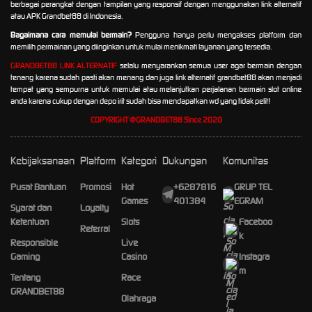
berbagai perangkat dengan tampilan yang responsif dengan menggunakan link alternatif
atau APK Grandbet88 di Indonesia.
Bagaimana cara memulai bermain?
Pengguna hanya perlu mengakses platform dan
memilih permainan yang diinginkan untuk mulai menikmati layanan yang tersedia.
GRANDBET88 LINK ALTERNATIF
selalu menyarankan semua user agar bermain dengan
tenang karena sudah pasti akan menang dan juga link alternatif grandbet88 akan menjadi
tempat yang sempurna untuk memulai atau melanjutkan perjalanan bermain slot online
anda karena cukup dengan depo irit sudah bisa mendapatkan wd yang tidak pelit!
COPYRIGHT @GRANDBET88 Since 2020
Kebijaksanaan
Platform
Kategori
Dukungan
Komunitas
Pusat Bantuan
Promosi
Hot
+6287816
GRUP TEL
Games
401384
EGRAM
Syarat dan
Loyalty
Ketentuan
Slots
Faceboo
Referral
k
Responsible
Live
Gaming
Casino
Instagra
m
Tentang
Race
GRANDBET88
Olahraga