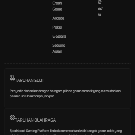
Crash
Game
Arcade
Poker
E-Sports
Sabung
Ayam
TARUHAN SLOT
Penyedia slot online dengan beragam pilihan game menarik yang memudahkan
pemain untuk mencapai jackpot
TARUHAN OLAHRAGA
Sportsbook Gaming Platform Terbaik menawarkan lebih banyak game, odds yang