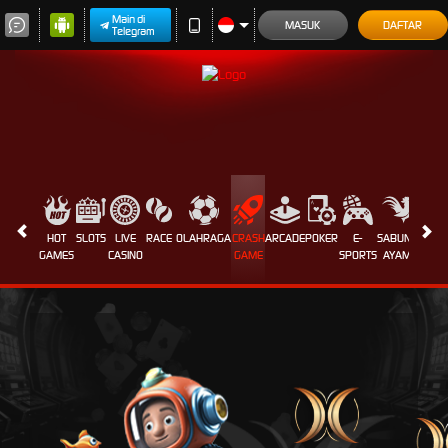
Main di
MASUK
DAFTAR
Telegram
HOT
SLOTS
LIVE
RACE
OLAHRAGA
CRASH
ARCADE
POKER
E-
SABUNG
PROM
GAMES
CASINO
GAME
SPORTS
AYAM