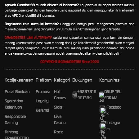
Apakah Grandbet88 mudah diakses di Indonesia?
Ya, platform ini dapat diakses melalui
berbagai perangkat dengan tampilan yang responsif dengan menggunakan link alternatif
atau APK Grandbet88 di Indonesia.
Bagaimana cara memulai bermain?
Pengguna hanya perlu mengakses platform dan
memilih permainan yang diinginkan untuk mulai menikmati layanan yang tersedia.
GRANDBET88 LINK ALTERNATIF
selalu menyarankan semua user agar bermain dengan
tenang karena sudah pasti akan menang dan juga link alternatif grandbet88 akan menjadi
tempat yang sempurna untuk memulai atau melanjutkan perjalanan bermain slot online
anda karena cukup dengan depo irit sudah bisa mendapatkan wd yang tidak pelit!
COPYRIGHT @GRANDBET88 Since 2020
Kebijaksanaan
Platform
Kategori
Dukungan
Komunitas
Pusat Bantuan
Promosi
Hot
+6287816
GRUP TEL
Games
401384
EGRAM
Syarat dan
Loyalty
Ketentuan
Slots
Faceboo
Referral
k
Responsible
Live
Gaming
Casino
Instagra
m
Tentang
Race
GRANDBET88