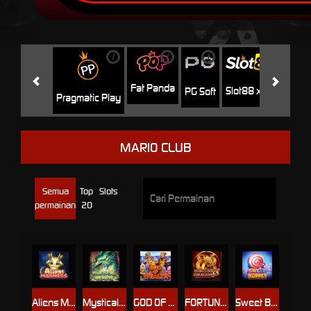
i
i
i
i
i
Facha
Fat Panda
Slot88 x PP
PG Soft
Pragmatic Play
MARIO CLUB
Semua
Top
Slots
permainan
20
Aliens Madness
Mystical Beasts
GOD OF WEALTH
FORTUNE DRAGON 88
Sweet Buffet