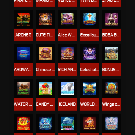
PIRATE LEGEND
MARIO AND FRIENDS
Venice Mask
TWIN DRAGON
ZHAO CAI TONG ZHI
ARCHER
CUTE TIGER
Alice Wonderland
Excalibur Legend
BOBA BOBA
AROWANAS LUCK
Chinese Fair
RICH AND WEALTHY
Celestial Goddess
BONUS BEAR
WATER MARGIN
CANDY CRUSH
ICELAND
WORLD CUP FRENZY
Wings of God