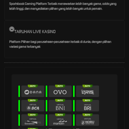
Sportsbook Gaming Platform Terbaik menawarkan lebih banyak game, odds yang
lebih tinggi, dan menyediakan pilihan yang lebih banyak untuk pemain.
TARUHAN LIVE KASINO
Platform Pilihan bagi perusahaan-perusahaan terbaik di dunia, dengan pilihan
variasi game terbanyak