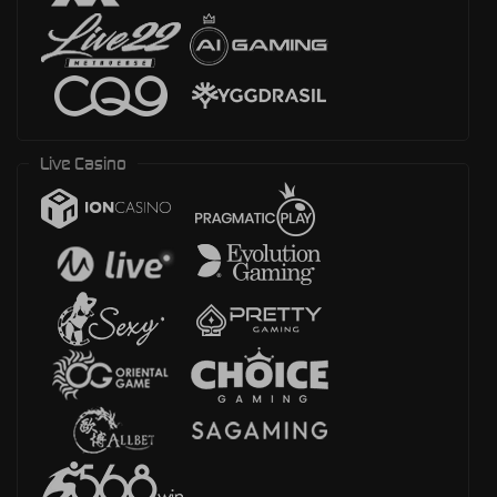
Live Casino