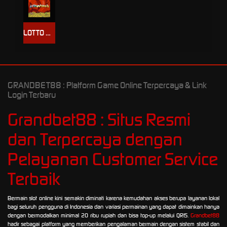
LOTTO MADNESS
GRANDBET88 : Platform Game Online Terpercaya & Link
Login Terbaru
Grandbet88 : Situs Resmi
dan Terpercaya dengan
Pelayanan Customer Service
Terbaik
Bermain slot online kini semakin diminati karena kemudahan akses berupa layanan lokal
bagi seluruh pengguna di Indonesia dan variasi permainan yang dapat dimainkan hanya
dengan bermodalkan minimal 20 ribu rupiah dan bisa top-up melalui QRIS.
Grandbet88
hadir sebagai platform yang memberikan pengalaman bermain dengan sistem stabil dan