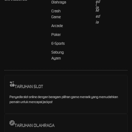
Olahraga
Crash
Game
Arcade
Poker
E-Sports
Sabung
Ayam
TARUHAN SLOT
Penyedia slot online dengan beragam pilihan game menarik yang memudahkan
pemain untuk mencapai jackpot
TARUHAN OLAHRAGA