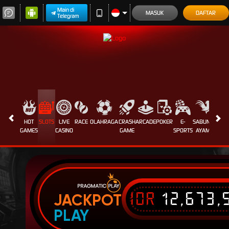
Main di
MASUK
DAFTAR
Telegram
HOT
SLOTS
LIVE
RACE
OLAHRAGA
CRASH
ARCADE
POKER
E-
SABUNG
PROM
GAMES
CASINO
GAME
SPORTS
AYAM
IDR
12,673,
JACKPOT
PLAY