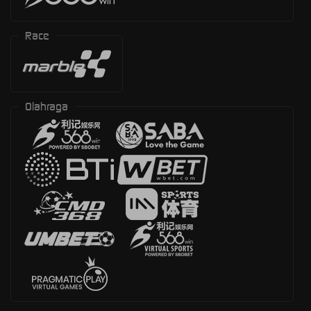
Race
Olahraga