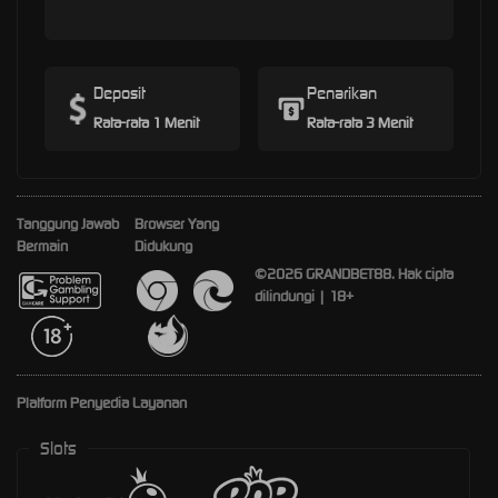
Deposit
Penarikan
Rata-rata 1 Menit
Rata-rata 3 Menit
Tanggung Jawab
Browser Yang
Bermain
Didukung
©2026 GRANDBET88. Hak cipta
dilindungi | 18+
Platform Penyedia Layanan
Slots