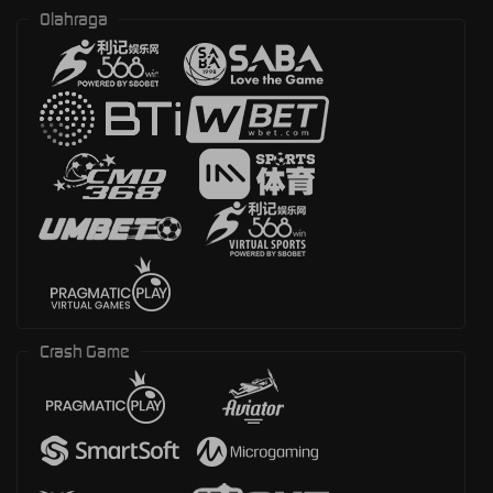
Olahraga
Crash Game