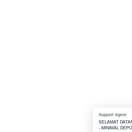
Support Agent
SELAMAT DATA
- MINIMAL DEPO