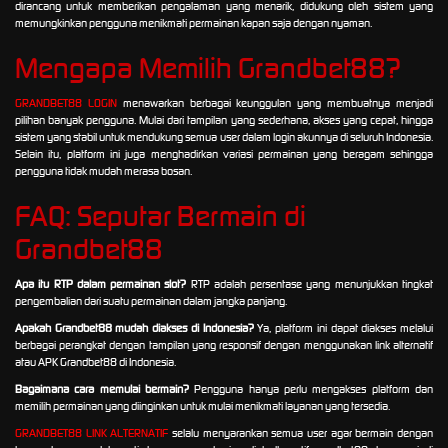
dirancang untuk memberikan pengalaman yang menarik, didukung oleh sistem yang
memungkinkan pengguna menikmati permainan kapan saja dengan nyaman.
Mengapa Memilih Grandbet88?
GRANDBET88 LOGIN
menawarkan berbagai keunggulan yang membuatnya menjadi
pilihan banyak pengguna. Mulai dari tampilan yang sederhana, akses yang cepat, hingga
sistem yang stabil untuk mendukung semua user dalam login akunnya di seluruh Indonesia.
Selain itu, platform ini juga menghadirkan variasi permainan yang beragam sehingga
pengguna tidak mudah merasa bosan.
FAQ: Seputar Bermain di
Grandbet88
Apa itu RTP dalam permainan slot?
RTP adalah persentase yang menunjukkan tingkat
pengembalian dari suatu permainan dalam jangka panjang.
Apakah Grandbet88 mudah diakses di Indonesia?
Ya, platform ini dapat diakses melalui
berbagai perangkat dengan tampilan yang responsif dengan menggunakan link alternatif
atau APK Grandbet88 di Indonesia.
Bagaimana cara memulai bermain?
Pengguna hanya perlu mengakses platform dan
memilih permainan yang diinginkan untuk mulai menikmati layanan yang tersedia.
GRANDBET88 LINK ALTERNATIF
selalu menyarankan semua user agar bermain dengan