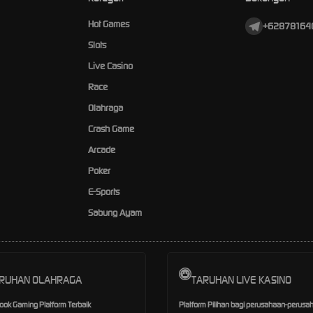
Hot Games
+62878164
Slots
Live Casino
Race
Olahraga
Crash Game
Arcade
Poker
E-Sports
Sabung Ayam
RUHAN OLAHRAGA
TARUHAN LIVE KASINO
ook Gaming Platform Terbaik
Platform Pilihan bagi perusahaan-perusa