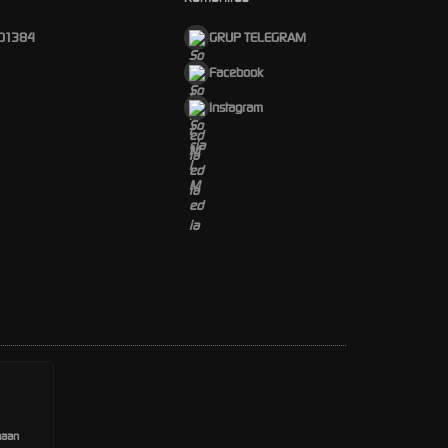
01384
GRUP TELEGRAM
Facebook
Instagram
haan