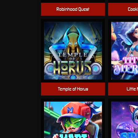
Robinhood Quest
Cook
Temple of Horus
Littl