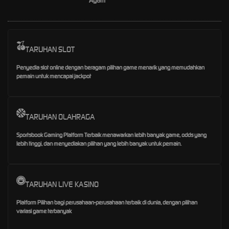
Ayam
TARUHAN SLOT
Penyedia slot online dengan beragam pilihan game menarik yang memudahkan
pemain untuk mencapai jackpot
TARUHAN OLAHRAGA
Sportsbook Gaming Platform Terbaik menawarkan lebih banyak game, odds yang
lebih tinggi, dan menyediakan pilihan yang lebih banyak untuk pemain.
TARUHAN LIVE KASINO
Platform Pilihan bagi perusahaan-perusahaan terbaik di dunia, dengan pilihan
variasi game terbanyak