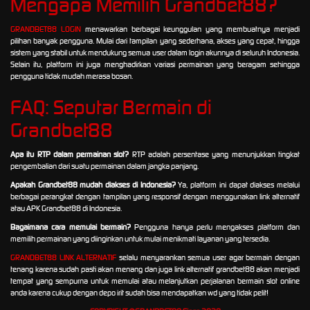
Mengapa Memilih Grandbet88?
GRANDBET88 LOGIN
menawarkan berbagai keunggulan yang membuatnya menjadi
pilihan banyak pengguna. Mulai dari tampilan yang sederhana, akses yang cepat, hingga
sistem yang stabil untuk mendukung semua user dalam login akunnya di seluruh Indonesia.
Selain itu, platform ini juga menghadirkan variasi permainan yang beragam sehingga
pengguna tidak mudah merasa bosan.
FAQ: Seputar Bermain di
Grandbet88
Apa itu RTP dalam permainan slot?
RTP adalah persentase yang menunjukkan tingkat
pengembalian dari suatu permainan dalam jangka panjang.
Apakah Grandbet88 mudah diakses di Indonesia?
Ya, platform ini dapat diakses melalui
berbagai perangkat dengan tampilan yang responsif dengan menggunakan link alternatif
atau APK Grandbet88 di Indonesia.
Bagaimana cara memulai bermain?
Pengguna hanya perlu mengakses platform dan
memilih permainan yang diinginkan untuk mulai menikmati layanan yang tersedia.
GRANDBET88 LINK ALTERNATIF
selalu menyarankan semua user agar bermain dengan
tenang karena sudah pasti akan menang dan juga link alternatif grandbet88 akan menjadi
tempat yang sempurna untuk memulai atau melanjutkan perjalanan bermain slot online
anda karena cukup dengan depo irit sudah bisa mendapatkan wd yang tidak pelit!