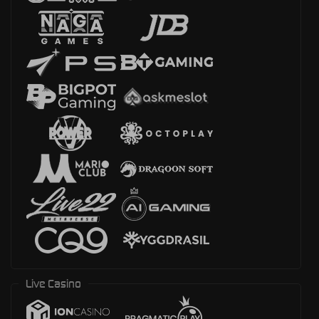
Live Casino