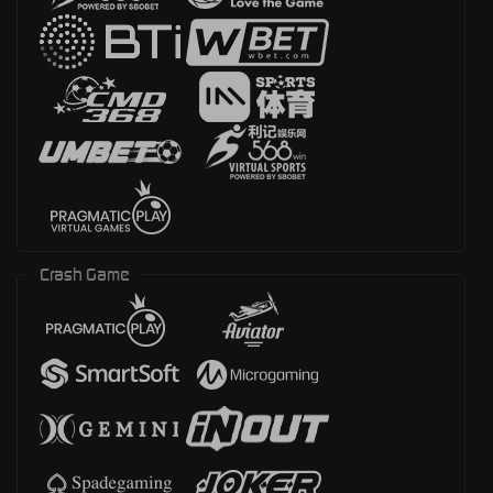
Crash Game