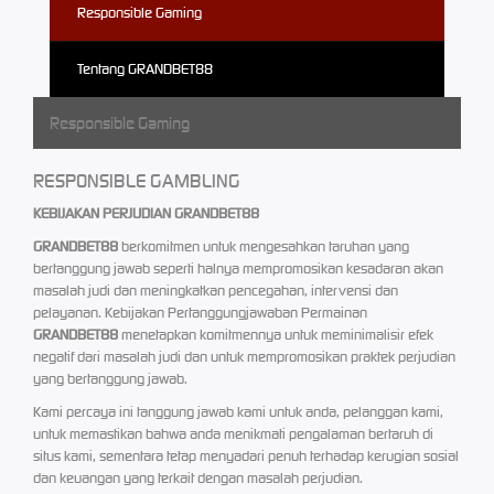
Responsible Gaming
Tentang GRANDBET88
Responsible Gaming
RESPONSIBLE GAMBLING
KEBIJAKAN PERJUDIAN GRANDBET88
GRANDBET88
berkomitmen untuk mengesahkan taruhan yang
bertanggung jawab seperti halnya mempromosikan kesadaran akan
masalah judi dan meningkatkan pencegahan, intervensi dan
pelayanan. Kebijakan Pertanggungjawaban Permainan
GRANDBET88
menetapkan komitmennya untuk meminimalisir efek
negatif dari masalah judi dan untuk mempromosikan praktek perjudian
yang bertanggung jawab.
Kami percaya ini tanggung jawab kami untuk anda, pelanggan kami,
untuk memastikan bahwa anda menikmati pengalaman bertaruh di
situs kami, sementara tetap menyadari penuh terhadap kerugian sosial
dan keuangan yang terkait dengan masalah perjudian.