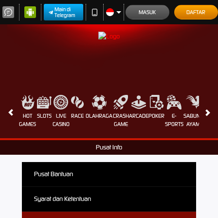
Main di
MASUK
DAFTAR
Telegram
HOT
SLOTS
LIVE
RACE
OLAHRAGA
CRASH
ARCADE
POKER
E-
SABUNG
PROM
GAMES
CASINO
GAME
SPORTS
AYAM
Pusat Info
Pusat Bantuan
Syarat dan Ketentuan