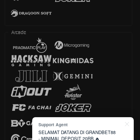
Arcade
Support Agent
SELAMAT DATANG DI GRANDBET88
- MINIMAL DEPOSIT 20RB 🔥