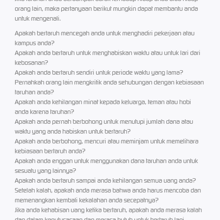
orang lain, maka pertanyaan berikut mungkin dapat membantu anda
untuk mengenali.
Apakah bertaruh mencegah anda untuk menghadiri pekerjaan atau
kampus anda?
Apakah anda bertaruh untuk menghabiskan waktu atau untuk lari dari
kebosanan?
Apakah anda bertaruh sendiri untuk periode waktu yang lama?
Pernahkah orang lain mengkritik anda sehubungan dengan kebiasaan
taruhan anda?
Apakah anda kehilangan minat kepada keluarga, teman atau hobi
anda karena taruhan?
Apakah anda pernah berbohong untuk menutupi jumlah dana atau
waktu yang anda habiskan untuk bertaruh?
Apakah anda berbohong, mencuri atau meminjam untuk memelihara
kebiasaan bertaruh anda?
Apakah anda enggan untuk menggunakan dana taruhan anda untuk
sesuatu yang lainnya?
Apakah anda bertaruh sampai anda kehilangan semua uang anda?
Setelah kalah, apakah anda merasa bahwa anda harus mencoba dan
memenangkan kembali kekalahan anda secepatnya?
Jika anda kehabisan uang ketika bertaruh, apakah anda merasa kalah
dan dalam keputusasaan dan merasa butuh untuk bertaruh lagi