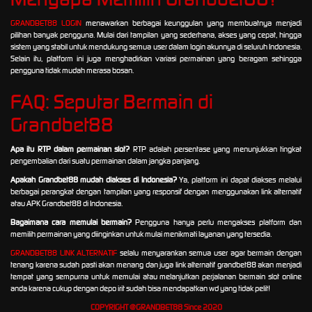
GRANDBET88 LOGIN
menawarkan berbagai keunggulan yang membuatnya menjadi
pilihan banyak pengguna. Mulai dari tampilan yang sederhana, akses yang cepat, hingga
sistem yang stabil untuk mendukung semua user dalam login akunnya di seluruh Indonesia.
Selain itu, platform ini juga menghadirkan variasi permainan yang beragam sehingga
pengguna tidak mudah merasa bosan.
FAQ: Seputar Bermain di
Grandbet88
Apa itu RTP dalam permainan slot?
RTP adalah persentase yang menunjukkan tingkat
pengembalian dari suatu permainan dalam jangka panjang.
Apakah Grandbet88 mudah diakses di Indonesia?
Ya, platform ini dapat diakses melalui
berbagai perangkat dengan tampilan yang responsif dengan menggunakan link alternatif
atau APK Grandbet88 di Indonesia.
Bagaimana cara memulai bermain?
Pengguna hanya perlu mengakses platform dan
memilih permainan yang diinginkan untuk mulai menikmati layanan yang tersedia.
GRANDBET88 LINK ALTERNATIF
selalu menyarankan semua user agar bermain dengan
tenang karena sudah pasti akan menang dan juga link alternatif grandbet88 akan menjadi
tempat yang sempurna untuk memulai atau melanjutkan perjalanan bermain slot online
anda karena cukup dengan depo irit sudah bisa mendapatkan wd yang tidak pelit!
COPYRIGHT @GRANDBET88 Since 2020