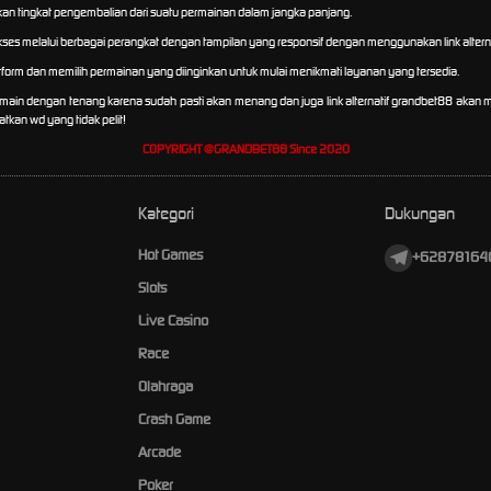
n tingkat pengembalian dari suatu permainan dalam jangka panjang.
iakses melalui berbagai perangkat dengan tampilan yang responsif dengan menggunakan link altern
orm dan memilih permainan yang diinginkan untuk mulai menikmati layanan yang tersedia.
main dengan tenang karena sudah pasti akan menang dan juga link alternatif grandbet88 akan 
tkan wd yang tidak pelit!
COPYRIGHT @GRANDBET88 Since 2020
Kategori
Dukungan
Hot Games
+62878164
Slots
Live Casino
Race
Olahraga
Crash Game
Arcade
Poker