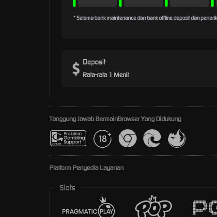
* Selama bank maintenance dan bank offline deposit dan penarik
Deposit
Rata-rata 1 Menit
Tanggung Jawab Bermain
Browser Yang Didukung
Platform Penyedia Layanan
Slots