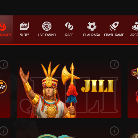
 GAMES
SLOTS
LIVE CASINO
RACE
OLAHRAGA
CRASH GAME
ARC
i
i
i
i