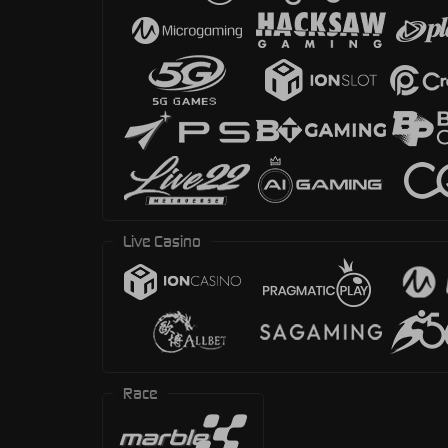
Live Casino
Race