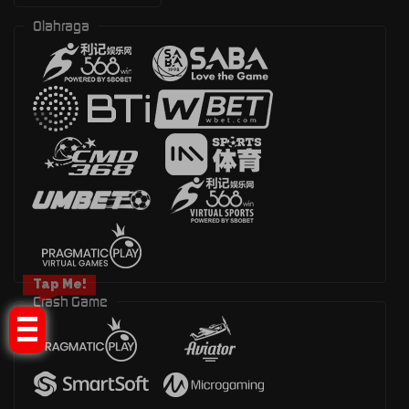
Olahraga
Tap Me!
Crash Game