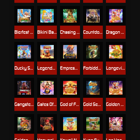
Bierfest Delight
Bikini Babes
Chasing Leprechaun Coins
Countdown to Fortune
Dragon Wonder
Ducky Spin
Legendary El Toro
Empress of the Black Seas
Forbidden Island
Longevity dragon(Fulong)
Gangster's Paradise
Gates Of Kunlun
God of Fortune
Gold Seekers
Golden Gallop