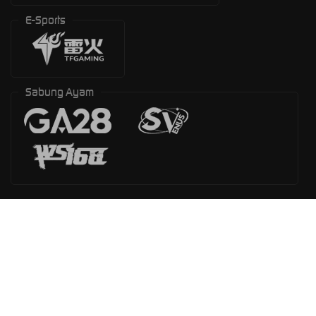
E-Sports
Sabung Ayam