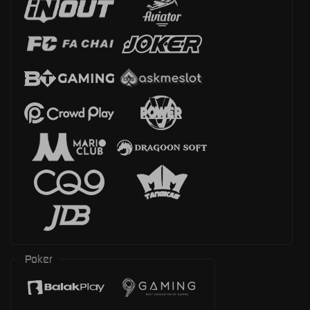
Poker