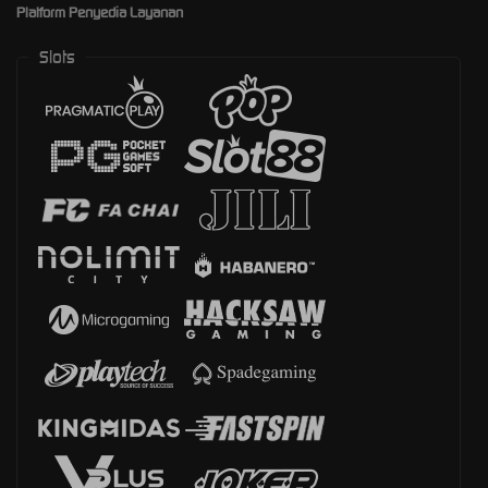
Platform Penyedia Layanan
Slots