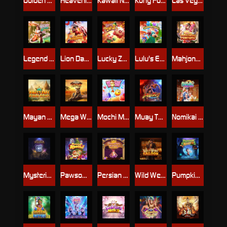
Golden Hatch
Heavenly Sage
Kawaii Neko
Kung Fu Warrior
Las Vegas Party
Legend of the White and Green Snake
Lion Dance Fortune
Lucky Zhu
Lulu's Enchanted Forest
Mahjong Fortune
Mayan Gold Hunt
Mega Wild Safari
Mochi Mochi
Muay Thai Arena
Nomikai Fever
Mysteries of Pandora
Pawsome Xmas
Persian Gems
Wild West Saloon
Pumpkin Night