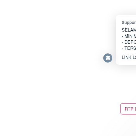
Suppor
SELAM
- MINI
- DEPO
- TERS
LINK L
RTP 